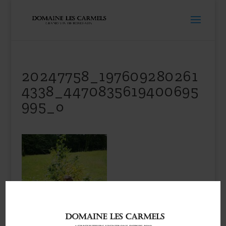
20247758_197609280261
4338_4470835619400695
995_o