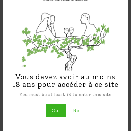
Domaine les Carmels
– Martindoit 33550
Langoiran France
info[a]lescarmels.com – Sophie +33 6 32 24 35
Vous devez avoir au moins
79 – Yorick +33 6 32 54 93 78
18 ans pour accéder à ce site
Mentions Légales
You must be at least 18 to enter this site
Oui
No
Gérer le consentement
aux cookies